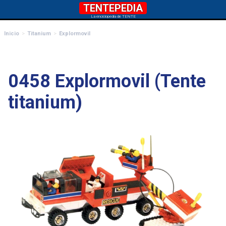
TENTEPEDIA
La enciclopedia de TENTE
Inicio
Titanium
Explormovil
0458 Explormovil (Tente
titanium)